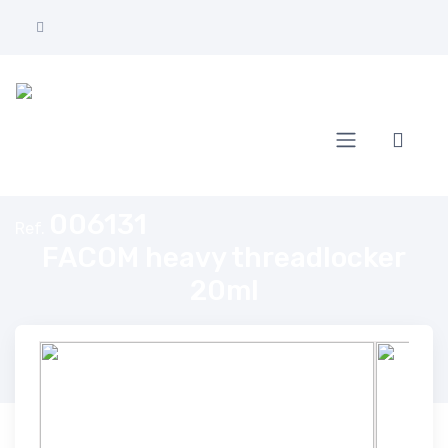
Home
FACOM heavy threadlocker 20ml
006131
Ref.
FACOM heavy threadlocker
20ml