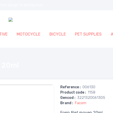
rom design to distribution.
IVE
MOTOCYCLE
BICYCLE
PET SUPPLIES
 20ml
Reference
:
006130
Product code
:
1158
Gencod
:
3221320061305
Brand
:
Facom
Frein filet moyen 20ml