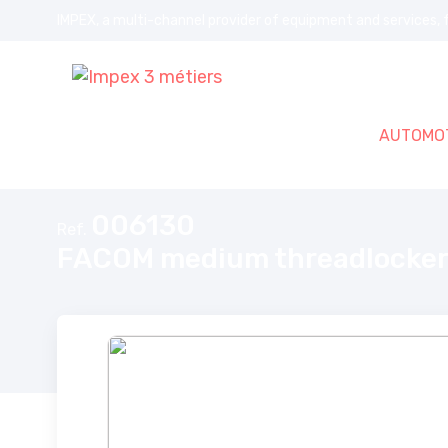
IMPEX, a multi-channel provider of equipment and services, f
AUTOMOT
Home
FACOM medium threadlocker 20ml
006130
Ref.
FACOM medium threadlocker