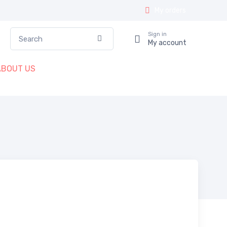
My orders
Search
Sign in
Confirm
My account
ABOUT US