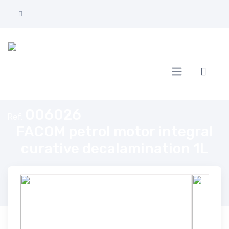
Home
FACOM petrol motor integral curative decalamination 1L
006026
Ref.
FACOM petrol motor integral
curative decalamination 1L