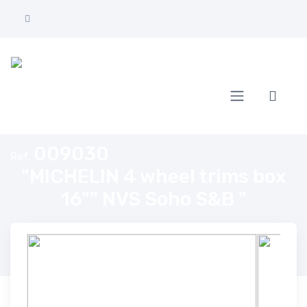
Home
"MICHELIN 4 wheel trims box 16"" NVS Soho S&B "
009030
Ref.
"MICHELIN 4 wheel trims box
16"" NVS Soho S&B "