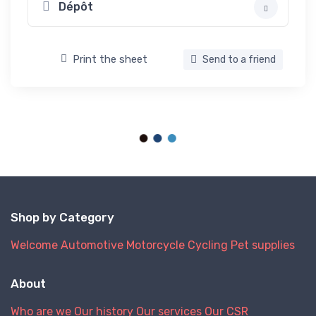
Dépôt
Print the sheet
Send to a friend
Shop by Category
Welcome
Automotive
Motorcycle
Cycling
Pet supplies
About
Who are we
Our history
Our services
Our CSR