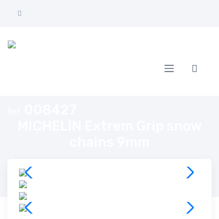
Home
MICHELIN Extrem Grip snow chains 9mm
008427
Ref.
MICHELIN Extrem Grip snow
chains 9mm