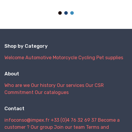
Shop by Category
Welcome
Automotive
Motorcycle
Cycling
Pet supplies
About
Who are we
Our history
Our services
Our CSR
Commitment
Our catalogues
Contact
infoconso@impex.fr
+33 (0)4 76 32 69 37
Become a
customer ?
Our group
Join our team
Terms and