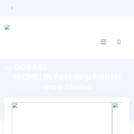
Home
MICHELIN Fast Grip frontal snow chains
008485
Ref.
MICHELIN Fast Grip frontal
snow chains