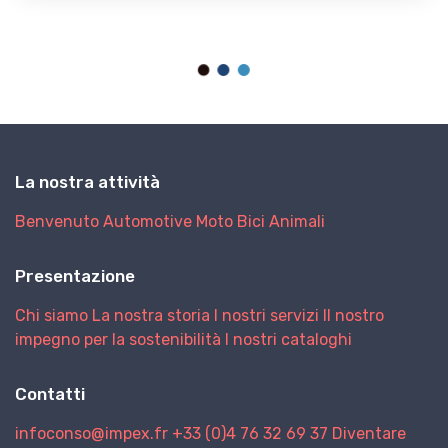
La nostra attività
Benvenuto
Automotive
Moto
Bici
Animali
Presentazione
Chi siamo
La nostra storia
I nostri servizi
Il nostro
impegno per la sostenibilità
I nostri cataloghi
Contatti
infoconso@impex.fr
+33 (0)4 76 32 69 37
Diventare