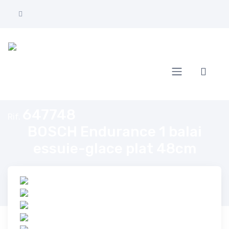
Home
BOSCH Endurance 1 balai essuie-glace plat 48cm
647748
Rif.
BOSCH Endurance 1 balai
essuie-glace plat 48cm