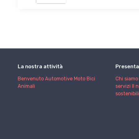
La nostra attività
Presenta
Benvenuto
Automotive
Moto
Bici
Chi siamo
Animali
servizi
Il 
sostenibil