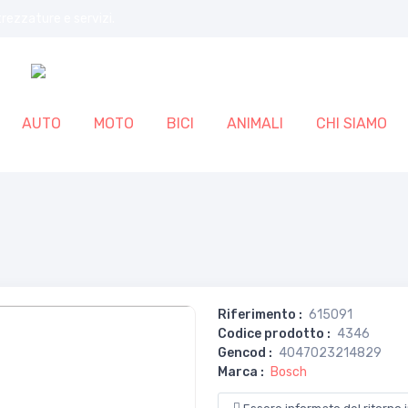
trezzature e servizi.
AUTO
MOTO
BICI
ANIMALI
CHI SIAMO
Riferimento
:
615091
Codice prodotto
:
4346
Gencod
:
4047023214829
Marca
:
Bosch