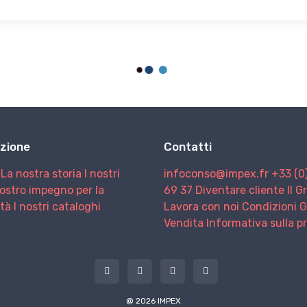
zione
Contatti
La nostra storia
I nostri
infoconso@impex.fr
+33 (0
nostro impegno per la
69 37
Diventare cliente
Il 
ità
I nostri cataloghi
Lavora con noi
Condizioni G
Vendita
Informativa sulla p
@ 2026 IMPEX