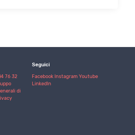
Seguici
)4 76 32
Facebook
Instagram
Youtube
Gruppo
LinkedIn
enerali di
rivacy