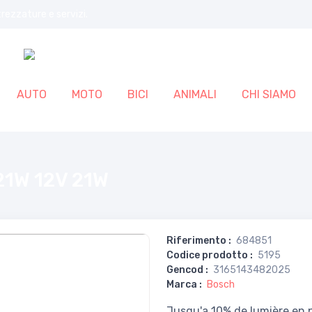
trezzature e servizi.
AUTO
MOTO
BICI
ANIMALI
CHI SIAMO
21W 12V 21W
Riferimento
:
684851
Codice prodotto
:
5195
Gencod
:
3165143482025
Marca
:
Bosch
Jusqu'a 10% de lumière en plu