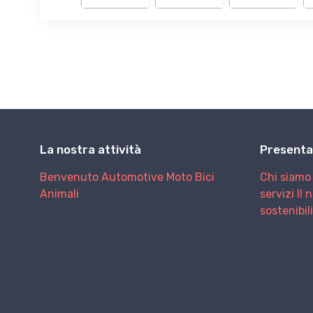
La nostra attività
Presenta
Benvenuto
Automotive
Moto
Bici
Chi siamo
Animali
servizi
Il 
sostenibil