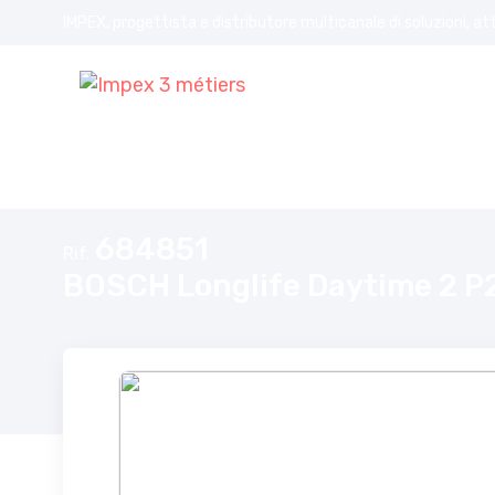
IMPEX, progettista e distributore multicanale di soluzioni, at
Home
BOSCH Longlife Daytime 2 P21W 12V 21W
684851
Rif.
BOSCH Longlife Daytime 2 P