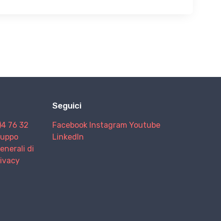
Seguici
)4 76 32
Facebook
Instagram
Youtube
Gruppo
LinkedIn
enerali di
rivacy