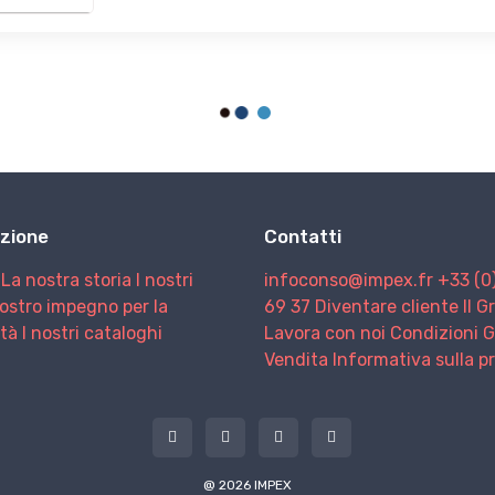
zione
Contatti
La nostra storia
I nostri
infoconso@impex.fr
+33 (0
nostro impegno per la
69 37
Diventare cliente
Il 
ità
I nostri cataloghi
Lavora con noi
Condizioni G
Vendita
Informativa sulla p
@ 2026 IMPEX