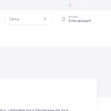
I miei ordini
Cerca
Accedi
Conferma
Il mio account
s, utilisable pour l'éclairage de jour.