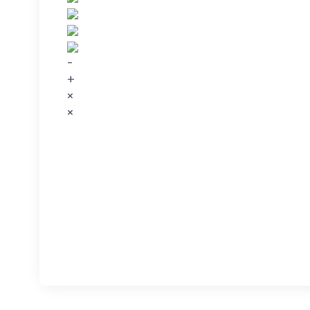
-
+
×
×