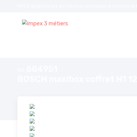
IMPEX, progettista e distributore multicanale di soluzioni, at
Home
BOSCH maxibox coffret H1 12V
684951
Rif.
BOSCH maxibox coffret H1 1