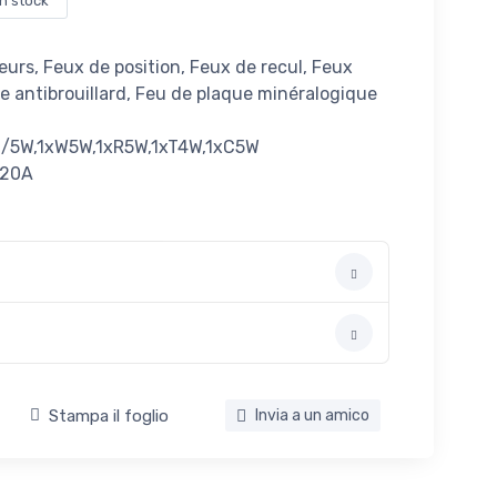
in stock
urs, Feux de position, Feux de recul, Feux
re antibrouillard, Feu de plaque minéralogique
1/5W,1xW5W,1xR5W,1xT4W,1xC5W
1x20A
Stampa il foglio
Invia a un amico