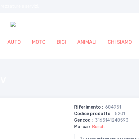
trezzature e servizi.
AUTO
MOTO
BICI
ANIMALI
CHI SIAMO
2V
Riferimento
:
684951
Codice prodotto
:
5201
Gencod
:
3165141248593
Marca
:
Bosch