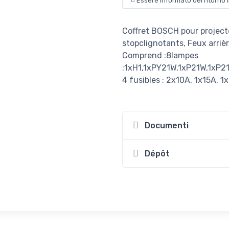
Essere informato del ritorno 
Coffret BOSCH pour projecte
stopclignotants, Feux arriè
Comprend :8lampes
:1xH1,1xPY21W,1xP21W,1xP2
4 fusibles : 2x10A, 1x15A, 
Documenti
Dépôt