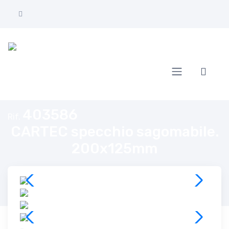
Home
CARTEC specchio sagomabile. 200x125mm
403586
Rif.
CARTEC specchio sagomabile.
200x125mm