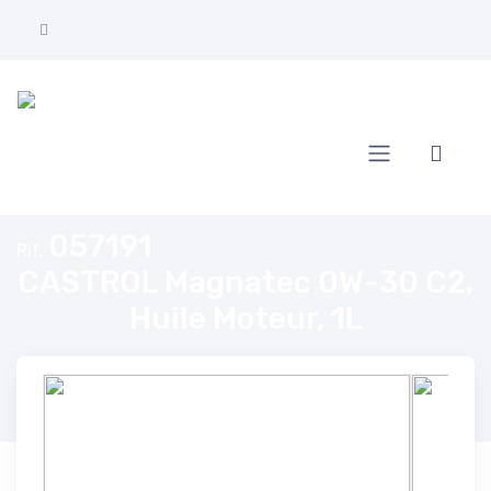
Home
CASTROL Magnatec 0W-30 C2, Huile Moteur, 1L
057191
Rif.
CASTROL Magnatec 0W-30 C2,
Huile Moteur, 1L