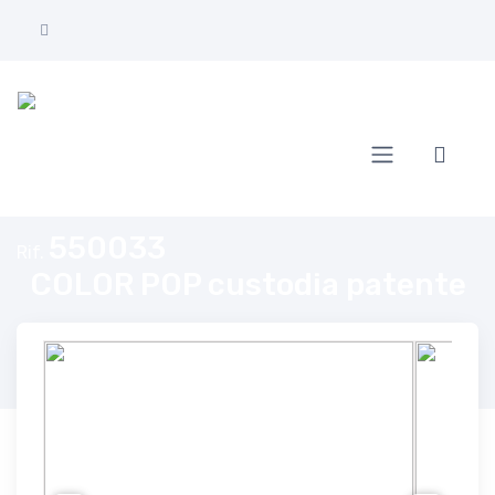
Home
COLOR POP custodia patente
550033
Rif.
COLOR POP custodia patente