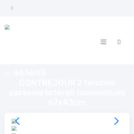
Home
CONTREJOUR 2 tendine parasole laterali monovolumi 67x43cm
463603
Rif.
CONTREJOUR 2 tendine
parasole laterali monovolumi
67x43cm