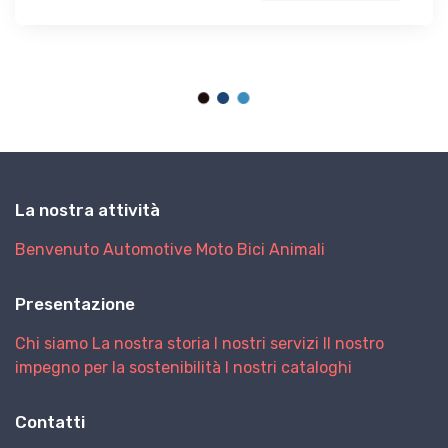
La nostra attività
Benvenuto
Automotive
Moto
Bici
Animali
Presentazione
Chi siamo
La nostra storia
I nostri servizi
Il nostro
impegno per la sostenibilità
I nostri cataloghi
Contatti