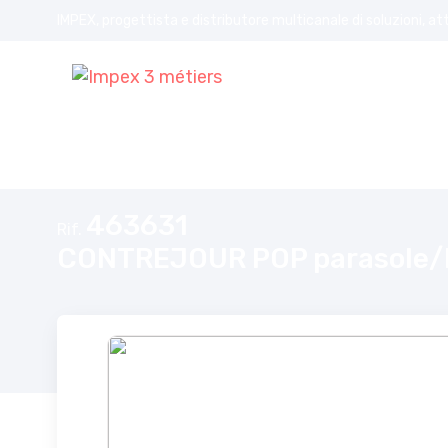
IMPEX, progettista e distributore multicanale di soluzioni, at
Home
CONTREJOUR POP parasole/Protezione antigelo blu
463631
Rif.
CONTREJOUR POP parasole/Pr