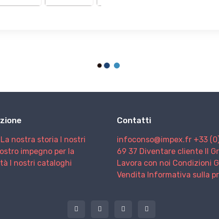
zione
Contatti
La nostra storia
I nostri
infoconso@impex.fr
+33 (0
nostro impegno per la
69 37
Diventare cliente
Il 
ità
I nostri cataloghi
Lavora con noi
Condizioni G
Vendita
Informativa sulla p