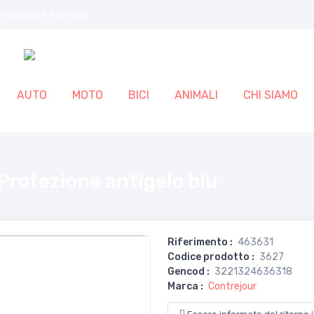
trezzature e servizi.
AUTO
MOTO
BICI
ANIMALI
CHI SIAMO
otezione antigelo blu
Riferimento
:
463631
Codice prodotto
:
3627
Gencod
:
3221324636318
Marca
:
Contrejour