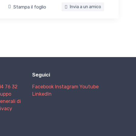
Stampa il foglio
Invia a un amico
Seguici
)4 76 32
Facebook
Instagram
Youtube
Gruppo
LinkedIn
enerali di
rivacy