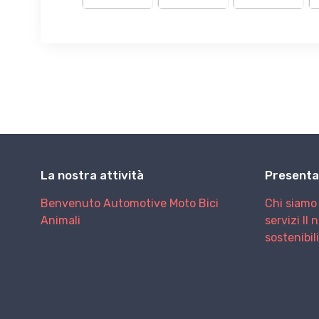
La nostra attività
Presenta
Benvenuto
Automotive
Moto
Bici
Chi siamo
Animali
servizi
Il 
sostenibil