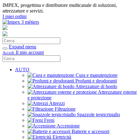
IMPEX, progettista e distributore multicanale di soluzioni,
attrezzature e servizi.
I miei ordini
Cerca
Conferma
Expand menu
Il mio account
Accedi
Cerca
Conferma
AUTO
Cura e manutenzione
Profumi e deodoranti
Attrezzature di bordo
Attrezzature esterne
e protezione
Attrezzi
Filtrazione
Spazzole tergicristallo
Freni
Accensione
Batterie e accessori
Elettricità