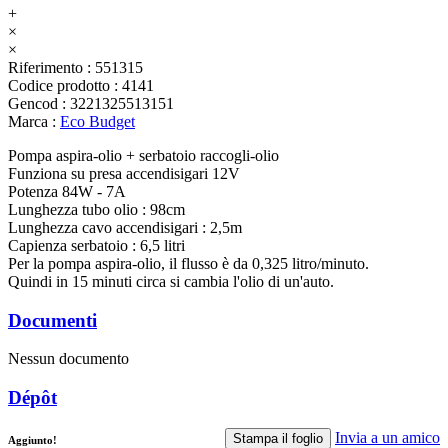
+
×
×
Riferimento
:
551315
Codice prodotto
:
4141
Gencod
:
3221325513151
Marca
:
Eco Budget
Pompa aspira-olio + serbatoio raccogli-olio
Funziona su presa accendisigari 12V
Potenza 84W - 7A
Lunghezza tubo olio : 98cm
Lunghezza cavo accendisigari : 2,5m
Capienza serbatoio : 6,5 litri
Per la pompa aspira-olio, il flusso è da 0,325 litro/minuto.
Quindi in 15 minuti circa si cambia l'olio di un'auto.
Documenti
Nessun documento
Dépôt
Invia a un amico
Stampa il foglio
Aggiunto!