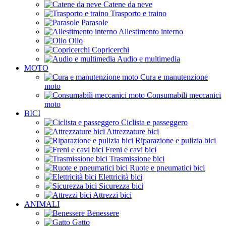
Catene da neve
Trasporto e traino
Parasole
Allestimento interno
Olio
Copricerchi
Audio e multimedia
MOTO
Cura e manutenzione
moto
Consumabili meccanici
moto
BICI
Ciclista e passeggero
Attrezzature bici
Riparazione e pulizia bici
Freni e cavi bici
Trasmissione bici
Ruote e pneumatici bici
Elettricità bici
Sicurezza bici
Attrezzi bici
ANIMALI
Benessere
Gatto