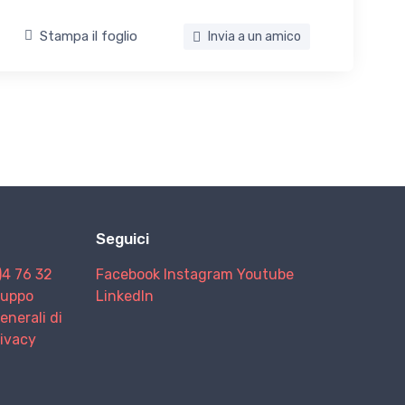
Stampa il foglio
Invia a un amico
Seguici
)4 76 32
Facebook
Instagram
Youtube
Gruppo
LinkedIn
enerali di
rivacy