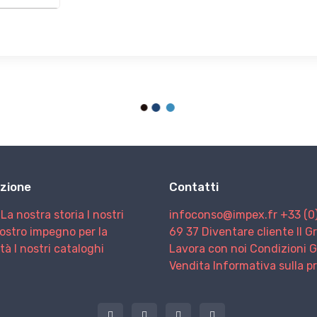
zione
Contatti
La nostra storia
I nostri
infoconso@impex.fr
+33 (0
nostro impegno per la
69 37
Diventare cliente
Il 
ità
I nostri cataloghi
Lavora con noi
Condizioni G
Vendita
Informativa sulla p