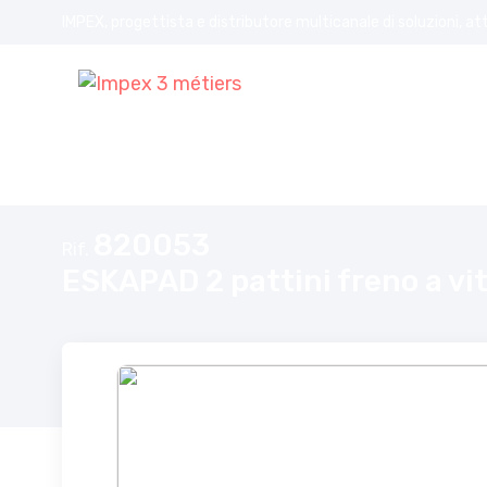
IMPEX, progettista e distributore multicanale di soluzioni, at
Home
ESKAPAD 2 pattini freno a vite V-Brake 60mm
820053
Rif.
ESKAPAD 2 pattini freno a v