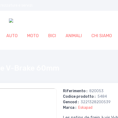
trezzature e servizi.
AUTO
MOTO
BICI
ANIMALI
CHI SIAMO
ite V-Brake 60mm
Riferimento
:
820053
Codice prodotto
:
5484
Gencod
:
3221328200539
Marca
:
Eskapad
Les patins de frein à vis 