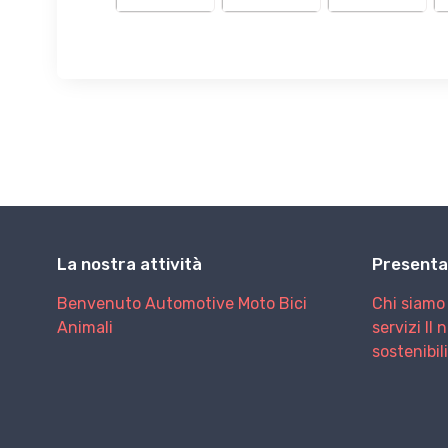
La nostra attività
Presenta
Benvenuto
Automotive
Moto
Bici
Chi siamo
Animali
servizi
Il 
sostenibil