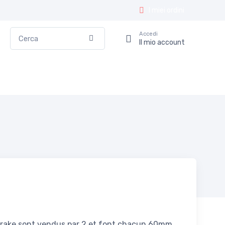
I miei ordini
Cerca
Accedi
Conferma
Il mio account
V-brake sont vendus par 2 et font chacun 60mm