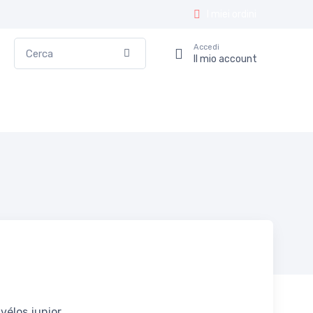
I miei ordini
Cerca
Accedi
Conferma
Il mio account
 vélos junior.