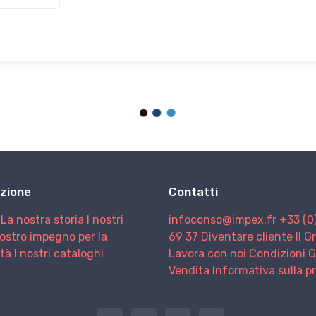
zione
Contatti
La nostra storia
I nostri
infoconso@impex.fr
+33 (0
nostro impegno per la
69 37
Diventare cliente
Il 
ità
I nostri cataloghi
Lavora con noi
Condizioni G
Vendita
Informativa sulla p