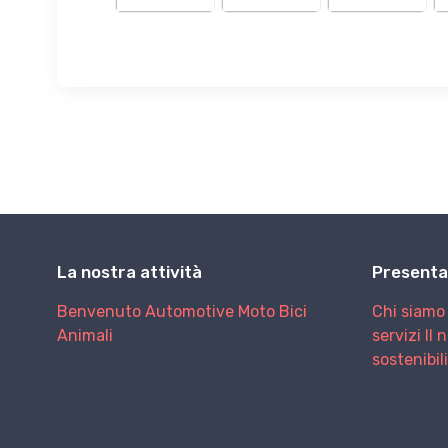
La nostra attività
Presenta
Benvenuto
Automotive
Moto
Bici
Chi siamo
Animali
servizi
Il 
sostenibil