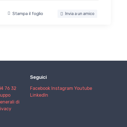
Stampa il foglio
Invia a un amico
Seguici
)4 76 32
Facebook
Instagram
Youtube
Gruppo
LinkedIn
enerali di
rivacy