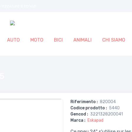
trezzature e servizi.
AUTO
MOTO
BICI
ANIMALI
CHI SIAMO
5
Riferimento
:
820004
Codice prodotto
:
5440
Gencod
:
3221328200041
Marca
:
Eskapad
Ce pneu 24" s'utilise sur les