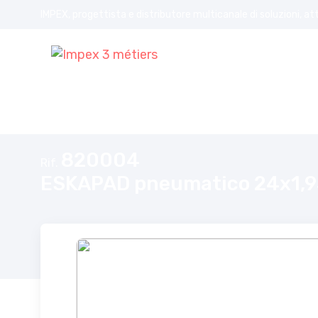
IMPEX, progettista e distributore multicanale di soluzioni, at
Home
ESKAPAD pneumatico 24x1,95
820004
Rif.
ESKAPAD pneumatico 24x1,9