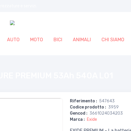
trezzature e servizi.
AUTO
MOTO
BICI
ANIMALI
CHI SIAMO
URE PREMIUM 53Ah 540A L01
Riferimento
:
547643
Codice prodotto
:
3959
Gencod
:
3661024034203
Marca
:
Exide
EXIDE PREMIUM - La batteri