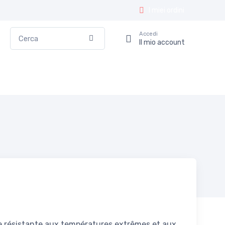
I miei ordini
Cerca
Accedi
Conferma
Il mio account
e résistante aux températures extrêmes et aux