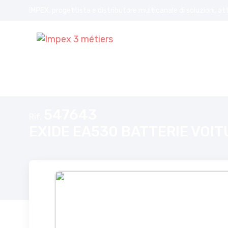
IMPEX, progettista e distributore multicanale di soluzioni, at
Home
EXIDE EA530 BATTERIE VOITURE PREMIUM 53Ah 540A L01
547643
Rif.
EXIDE EA530 BATTERIE VOIT