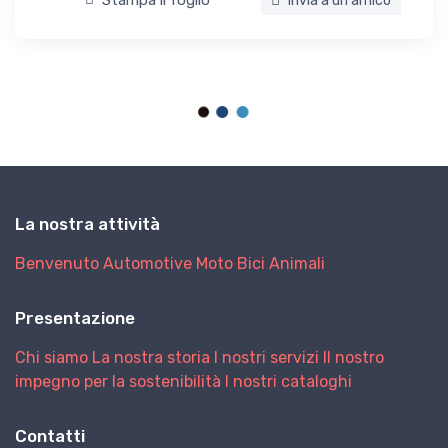
Stampa il foglio
Invia a un amico
La nostra attività
Benvenuto
Automotive
Moto
Bici
Animali
Presentazione
Chi siamo
La nostra storia
I nostri servizi
Il nostro
impegno per la sostenibilità
I nostri cataloghi
Contatti