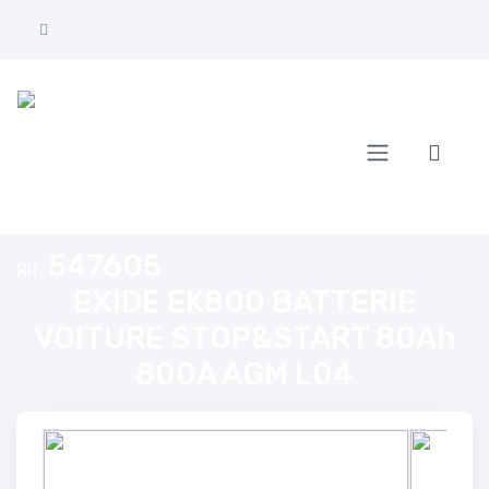
Home
EXIDE EK800 BATTERIE VOITURE STOP&START 80Ah 800A AGM L0
547605
Rif.
EXIDE EK800 BATTERIE
VOITURE STOP&START 80Ah
800A AGM L04