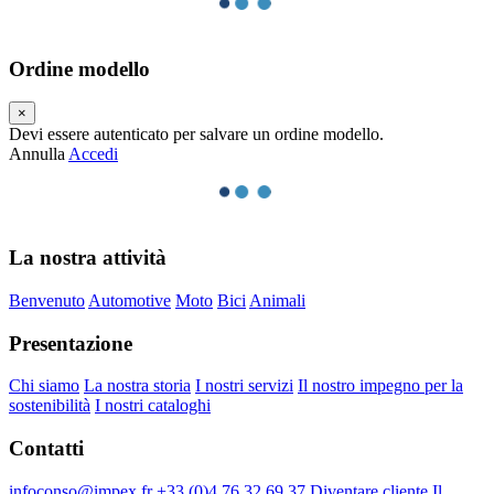
Ordine modello
×
Devi essere autenticato per salvare un ordine modello.
Annulla
Accedi
La nostra attività
Benvenuto
Automotive
Moto
Bici
Animali
Presentazione
Chi siamo
La nostra storia
I nostri servizi
Il nostro impegno per la
sostenibilità
I nostri cataloghi
Contatti
infoconso@impex.fr
+33 (0)4 76 32 69 37
Diventare cliente
Il