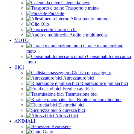
Catene da neve
Trasporto e traino
Parasole
Allestimento interno
Olio
Copricerchi
Audio e multimedia
MOTO
Cura e manutenzione
moto
Consumabili meccanici
moto
BICI
Ciclista e passeggero
Attrezzature bici
Riparazione e pulizia bici
Freni e cavi bici
Trasmissione bici
Ruote e pneumatici bici
Elettricità bici
Sicurezza bici
Attrezzi bici
ANIMALI
Benessere
Gatto