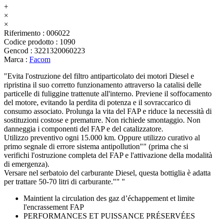
+
×
×
Riferimento
:
006022
Codice prodotto
:
1090
Gencod
:
3221320060223
Marca
:
Facom
"Evita l'ostruzione del filtro antiparticolato dei motori Diesel e
ripristina il suo corretto funzionamento attraverso la catalisi delle
particelle di fuliggine trattenute all'interno. Previene il soffocamento
del motore, evitando la perdita di potenza e il sovraccarico di
consumo associato. Prolunga la vita del FAP e riduce la necessità di
sostituzioni costose e premature. Non richiede smontaggio. Non
danneggia i componenti del FAP e del catalizzatore.
Utilizzo preventivo ogni 15.000 km. Oppure utilizzo curativo al
primo segnale di errore sistema antipollution"" (prima che si
verifichi l'ostruzione completa del FAP e l'attivazione della modalità
di emergenza).
Versare nel serbatoio del carburante Diesel, questa bottiglia è adatta
per trattare 50-70 litri di carburante."" "
Maintient la circulation des gaz d’échappement et limite
l'encrassement FAP
PERFORMANCES ET PUISSANCE PRÉSERVÉES