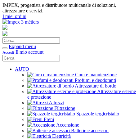
IMPEX, progettista e distributore multicanale di soluzioni,
attrezzature e servizi.
I miei ordini
Cerca
Conferma
Expand menu
Il mio account
Accedi
Cerca
Conferma
AUTO
Cura e manutenzione
Profumi e deodoranti
Attrezzature di bordo
Attrezzature esterne
e protezione
Attrezzi
Filtrazione
Spazzole tergicristallo
Freni
Accensione
Batterie e accessori
Elettricità