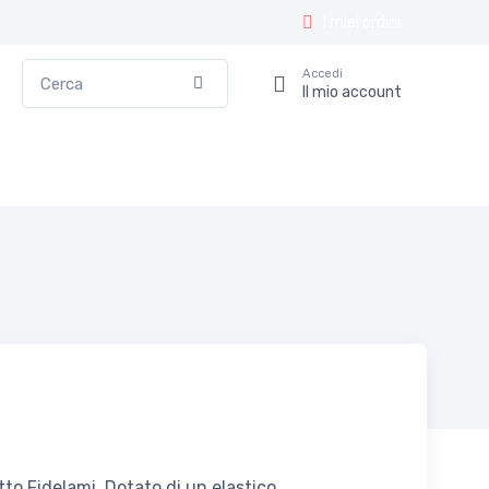
I miei ordini
Cerca
Accedi
Conferma
Il mio account
to Fidelami. Dotato di un elastico