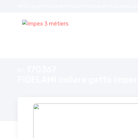
IMPEX, progettista e distributore multicanale di soluzioni, at
Home
FIDELAMI collare gatto impermeabile Fidelami
170367
Rif.
FIDELAMI collare gatto impe