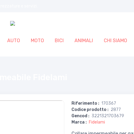
trezzature e servizi.
AUTO
MOTO
BICI
ANIMALI
CHI SIAMO
rmeabile Fidelami
Riferimento
:
170367
Codice prodotto
:
2877
Gencod
:
3221321703679
Marca
:
Fidelami
Collare impermeabile per gat