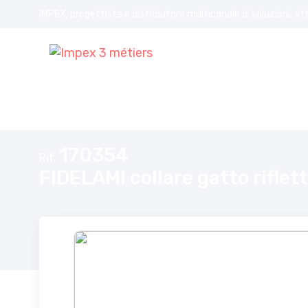
IMPEX, progettista e distributore multicanale di soluzioni, at
Home
FIDELAMI collare gatto riflettente rosso/blu
170354
Rif.
FIDELAMI collare gatto riflet