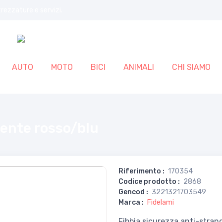
trezzature e servizi.
AUTO
MOTO
BICI
ANIMALI
CHI SIAMO
tente rosso/blu
Riferimento
:
170354
Codice prodotto
:
2868
Gencod
:
3221321703549
Marca
:
Fidelami
Fibbia sicurezza anti-stra