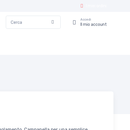
I miei ordini
Cerca
Accedi
Conferma
Il mio account
ngolamento. Campanella per una semplice