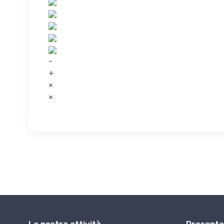
-
+
×
×
La nostra attività
Presenta