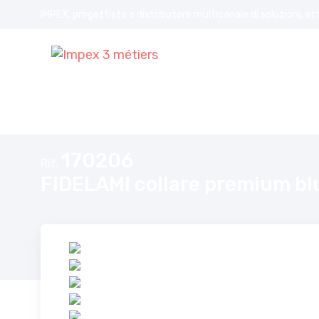
IMPEX, progettista e distributore multicanale di soluzioni, at
Home
FIDELAMI collare premium blu L
170206
Rif.
FIDELAMI collare premium bl