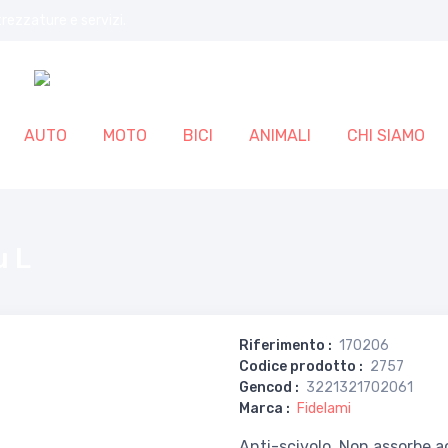
trezzature e servizi.
AUTO
MOTO
BICI
ANIMALI
CHI SIAMO
u L
Riferimento
:
170206
Codice prodotto
:
2757
Gencod
:
3221321702061
Marca
:
Fidelami
Anti-scivolo. Non assorbe a