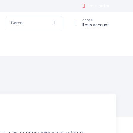
I miei ordini
Cerca
Accedi
Conferma
Il mio account
cqua, asciugatura igienica istantanea.