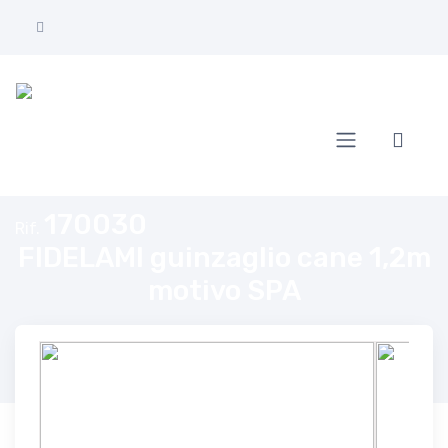
Home
FIDELAMI guinzaglio cane 1,2m motivo SPA
170030
Rif.
FIDELAMI guinzaglio cane 1,2m
motivo SPA