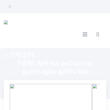
Home
FIDELAMI kit pettorina guinzaglio gatto blu
170371
Rif.
FIDELAMI kit pettorina
guinzaglio gatto blu