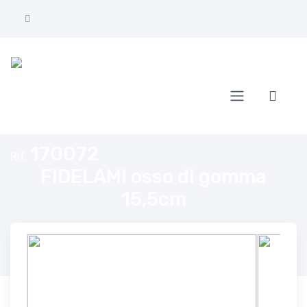
Home
FIDELAMI osso di gomma 15,5cm
170072
Rif.
FIDELAMI osso di gomma
15,5cm