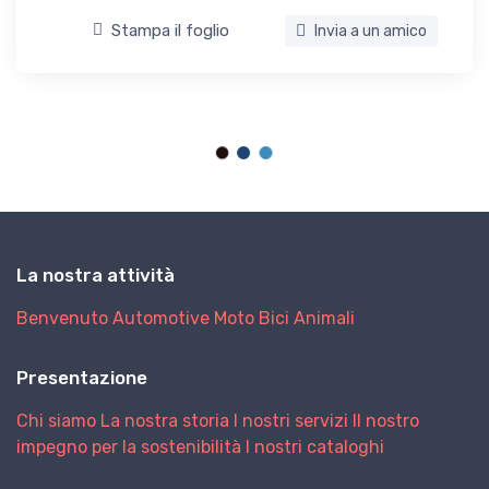
Stampa il foglio
Invia a un amico
La nostra attività
Benvenuto
Automotive
Moto
Bici
Animali
Presentazione
Chi siamo
La nostra storia
I nostri servizi
Il nostro
impegno per la sostenibilità
I nostri cataloghi