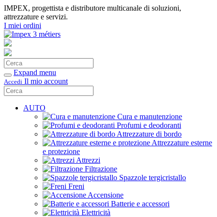
IMPEX, progettista e distributore multicanale di soluzioni,
attrezzature e servizi.
I miei ordini
Cerca
Conferma
Expand menu
Il mio account
Accedi
Cerca
Conferma
AUTO
Cura e manutenzione
Profumi e deodoranti
Attrezzature di bordo
Attrezzature esterne
e protezione
Attrezzi
Filtrazione
Spazzole tergicristallo
Freni
Accensione
Batterie e accessori
Elettricità