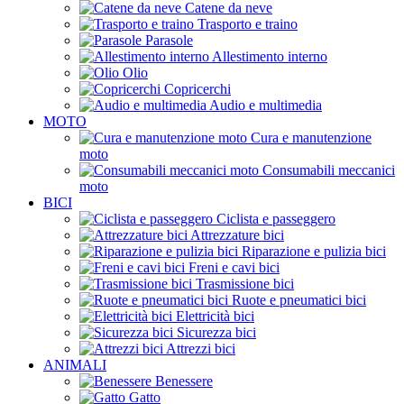
Catene da neve
Trasporto e traino
Parasole
Allestimento interno
Olio
Copricerchi
Audio e multimedia
MOTO
Cura e manutenzione
moto
Consumabili meccanici
moto
BICI
Ciclista e passeggero
Attrezzature bici
Riparazione e pulizia bici
Freni e cavi bici
Trasmissione bici
Ruote e pneumatici bici
Elettricità bici
Sicurezza bici
Attrezzi bici
ANIMALI
Benessere
Gatto