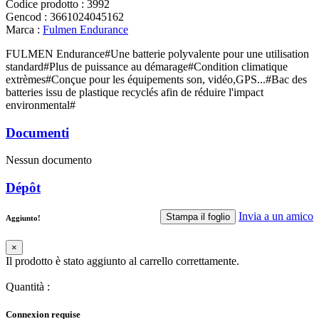
Codice prodotto
:
3992
Gencod
:
3661024045162
Marca
:
Fulmen Endurance
FULMEN Endurance#Une batterie polyvalente pour une utilisation
standard#Plus de puissance au démarage#Condition climatique
extrèmes#Conçue pour les équipements son, vidéo,GPS...#Bac des
batteries issu de plastique recyclés afin de réduire l'impact
environmental#
Documenti
Nessun documento
Dépôt
Invia a un amico
Stampa il foglio
Aggiunto!
×
Il prodotto è stato aggiunto al carrello correttamente.
Quantità
:
Connexion requise