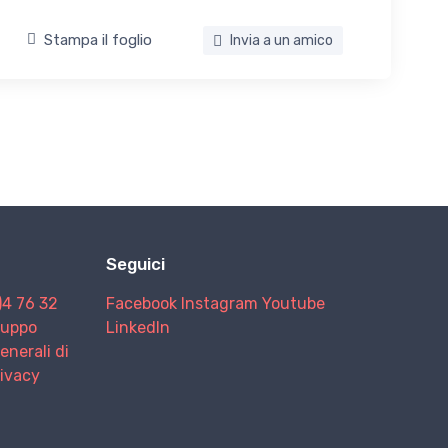
Stampa il foglio
Invia a un amico
Seguici
)4 76 32
Facebook
Instagram
Youtube
Gruppo
LinkedIn
enerali di
rivacy