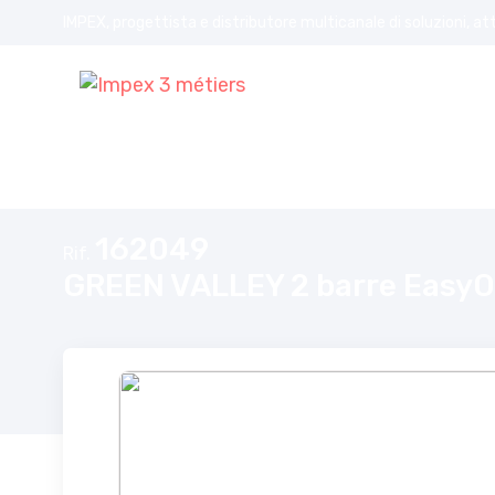
IMPEX, progettista e distributore multicanale di soluzioni, at
Home
GREEN VALLEY 2 barre EasyOne alluminio n°49
162049
Rif.
GREEN VALLEY 2 barre EasyO