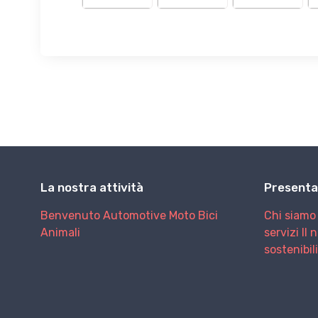
La nostra attività
Presenta
Benvenuto
Automotive
Moto
Bici
Chi siamo
Animali
servizi
Il 
sostenibil