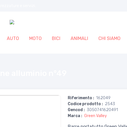
trezzature e servizi.
AUTO
MOTO
BICI
ANIMALI
CHI SIAMO
ne alluminio n°49
Riferimento
:
162049
Codice prodotto
:
2543
Gencod
:
3050741620491
Marca
:
Green Valley
Barre portatutto Green Vall