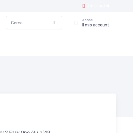
I miei ordini
Cerca
Accedi
Conferma
Il mio account
ey 2 Easy One Alu n°49