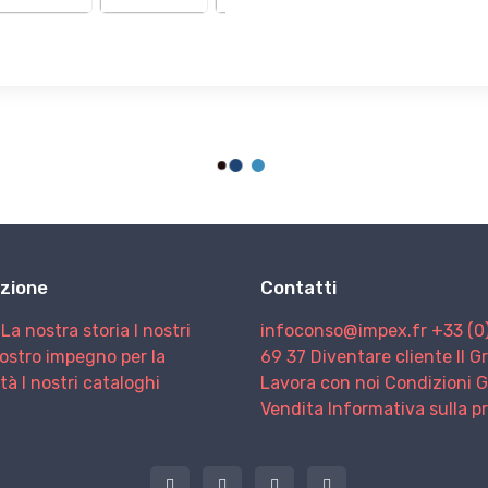
zione
Contatti
La nostra storia
I nostri
infoconso@impex.fr
+33 (0
nostro impegno per la
69 37
Diventare cliente
Il 
ità
I nostri cataloghi
Lavora con noi
Condizioni G
Vendita
Informativa sulla p