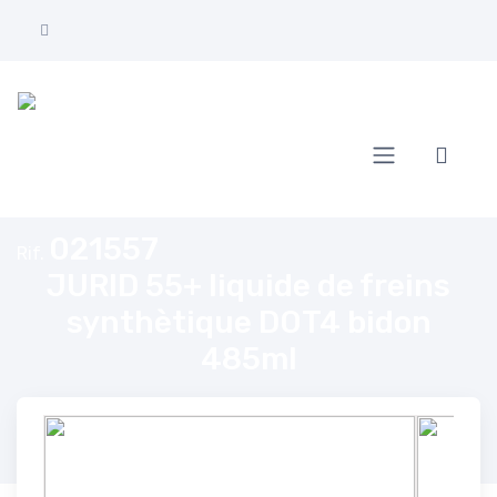
Home
JURID 55+ liquide de freins synthètique DOT4 bidon 485ml
021557
Rif.
JURID 55+ liquide de freins
synthètique DOT4 bidon
485ml