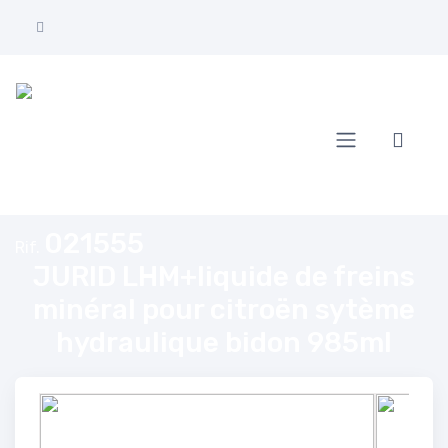
Home
URID LHM+liquide de freins minéral pour citroën sytème hydraulique bi
021555
Rif.
JURID LHM+liquide de freins
minéral pour citroën sytème
hydraulique bidon 985ml