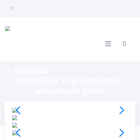
Home
MICHELIN 1 Tergicristallo univervale 35cm
008900
Rif.
MICHELIN 1 Tergicristallo
univervale 35cm