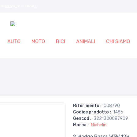
trezzature e servizi.
AUTO
MOTO
BICI
ANIMALI
CHI SIAMO
Riferimento
:
008790
Codice prodotto
:
1486
Gencod
:
3221320087909
Marca
:
Michelin
2 Wedge Bases W3W 12V.