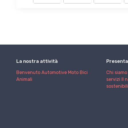
La nostra attività
Presenta
Benvenuto
Automotive
Moto
Bici
Chi siamo
Animali
servizi
Il 
sostenibil