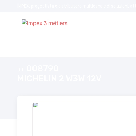
IMPEX, progettista e distributore multicanale di soluzioni, at
Home
MICHELIN 2 W3W 12V
008790
Rif.
MICHELIN 2 W3W 12V