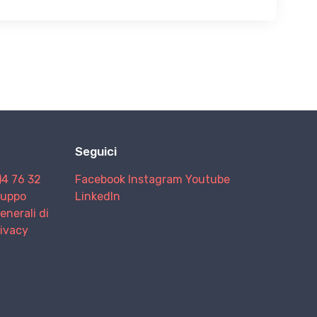
Seguici
)4 76 32
Facebook
Instagram
Youtube
Gruppo
LinkedIn
enerali di
rivacy