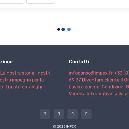
zione
Contatti
La nostra storia
I nostri
infoconso@impex.fr
+33 (0
nostro impegno per la
69 37
Diventare cliente
Il 
ità
I nostri cataloghi
Lavora con noi
Condizioni G
Vendita
Informativa sulla p
@ 2026 IMPEX