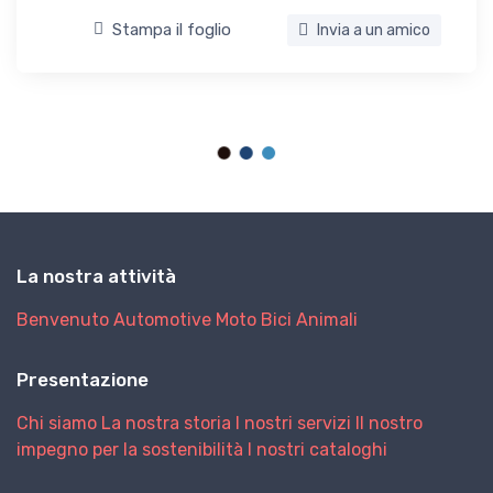
Stampa il foglio
Invia a un amico
La nostra attività
Benvenuto
Automotive
Moto
Bici
Animali
Presentazione
Chi siamo
La nostra storia
I nostri servizi
Il nostro
impegno per la sostenibilità
I nostri cataloghi