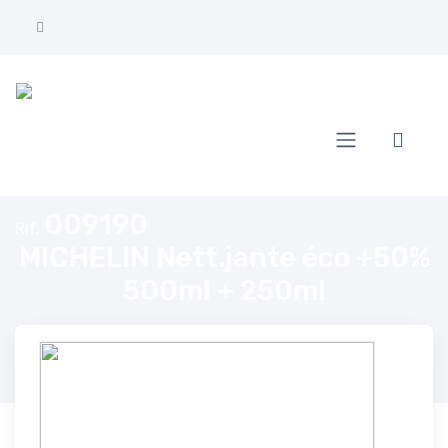
Home
MICHELIN Nett.jante éco +50% 500ml + 250ml
009190
Rif.
MICHELIN Nett.jante éco +50%
500ml + 250ml