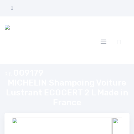
Home
MICHELIN Shampoing Voiture Lustrant ECOCERT 2 L Made in Franc
009179
Rif.
MICHELIN Shampoing Voiture
Lustrant ECOCERT 2 L Made in
France