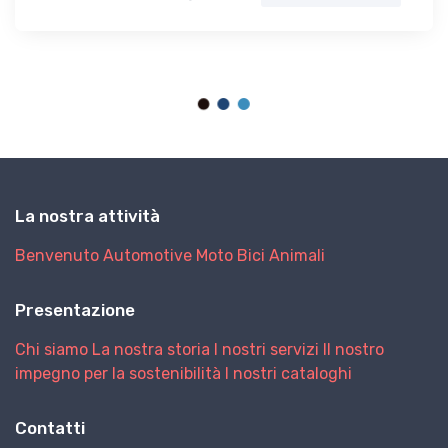
La nostra attività
Benvenuto
Automotive
Moto
Bici
Animali
Presentazione
Chi siamo
La nostra storia
I nostri servizi
Il nostro
impegno per la sostenibilità
I nostri cataloghi
Contatti