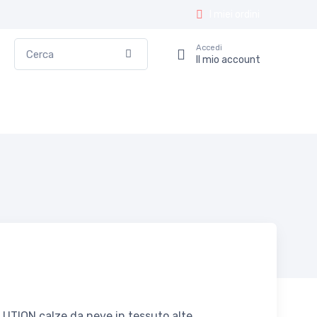
I miei ordini
Cerca
Accedi
Conferma
Il mio account
UTION calze da neve in tessuto alte