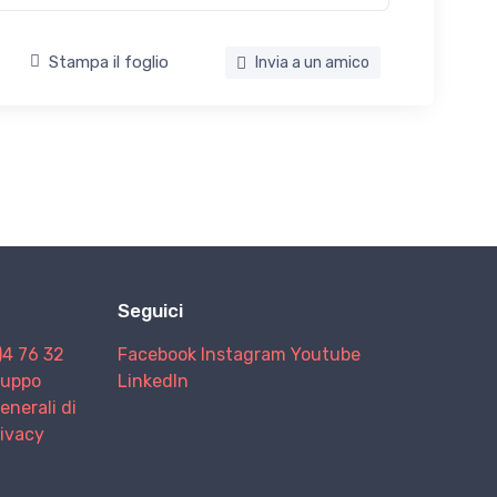
Stampa il foglio
Invia a un amico
Seguici
)4 76 32
Facebook
Instagram
Youtube
Gruppo
LinkedIn
enerali di
rivacy