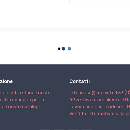
zione
Contatti
La nostra storia
I nostri
infoconso@impex.fr
+33 (0
nostro impegno per la
69 37
Diventare cliente
Il 
ità
I nostri cataloghi
Lavora con noi
Condizioni G
Vendita
Informativa sulla p