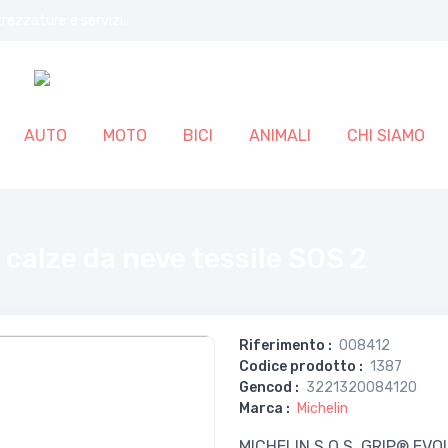
trezzature e servizi.
AUTO
MOTO
BICI
ANIMALI
CHI SIAMO
calze da neve tessile SOS 2
Riferimento
:
008412
Codice prodotto
:
1387
Gencod
:
3221320084120
Marca
:
Michelin
MICHELIN S.O.S. GRIP® EVOL