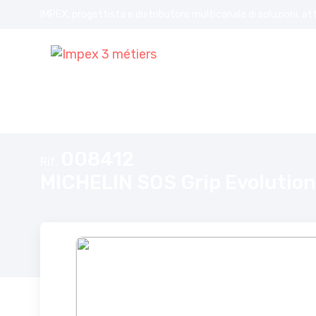
IMPEX, progettista e distributore multicanale di soluzioni, at
Home
MICHELIN SOS Grip Evolution calze da neve tessile SOS 2
008412
Rif.
MICHELIN SOS Grip Evolution 