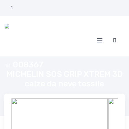
Home
MICHELIN SOS GRIP XTREM 3D calze da neve tessile
008367
Rif.
MICHELIN SOS GRIP XTREM 3D
calze da neve tessile