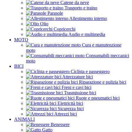
Catene da neve
Trasporto e traino
Parasole
Allestimento interno
Olio
Copricerchi
Audio e multimedia
MOTO
Cura e manutenzione
moto
Consumabili meccanici
moto
BICI
Ciclista e passeggero
Attrezzature bici
Riparazione e pulizia bici
Freni e cavi bici
Trasmissione bici
Ruote e pneumatici bici
Elettricità bici
Sicurezza bici
Attrezzi bici
ANIMALI
Benessere
Gatto