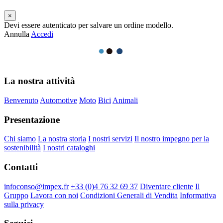
×
Devi essere autenticato per salvare un ordine modello.
Annulla
Accedi
La nostra attività
Benvenuto
Automotive
Moto
Bici
Animali
Presentazione
Chi siamo
La nostra storia
I nostri servizi
Il nostro impegno per la
sostenibilità
I nostri cataloghi
Contatti
infoconso@impex.fr
+33 (0)4 76 32 69 37
Diventare cliente
Il
Gruppo
Lavora con noi
Condizioni Generali di Vendita
Informativa
sulla privacy