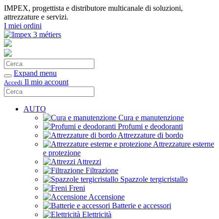
IMPEX, progettista e distributore multicanale di soluzioni,
attrezzature e servizi.
I miei ordini
Cerca
Conferma
Expand menu
Il mio account
Accedi
Cerca
Conferma
AUTO
Cura e manutenzione
Profumi e deodoranti
Attrezzature di bordo
Attrezzature esterne
e protezione
Attrezzi
Filtrazione
Spazzole tergicristallo
Freni
Accensione
Batterie e accessori
Elettricità