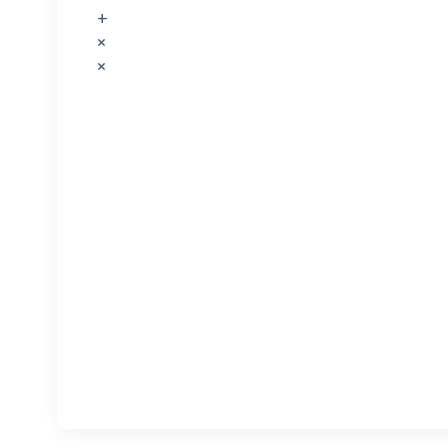
+
×
×