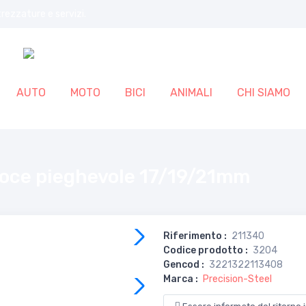
trezzature e servizi.
AUTO
MOTO
BICI
ANIMALI
CHI SIAMO
roce pieghevole 17/19/21mm
Riferimento
:
211340
Codice prodotto
:
3204
Gencod
:
3221322113408
Marca
:
Precision-Steel