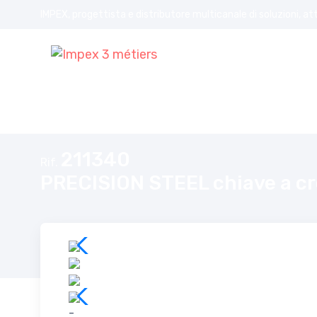
IMPEX, progettista e distributore multicanale di soluzioni, at
Home
PRECISION STEEL chiave a croce pieghevole 17/19/21mm
211340
Rif.
PRECISION STEEL chiave a c
-