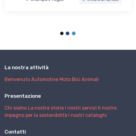
La nostra attività
Benvenuto
Automotive
Moto
Bici
Animali
Presentazione
Chi siamo
La nostra storia
I nostri servizi
Il nostro
impegno per la sostenibilità
I nostri cataloghi
Contatti