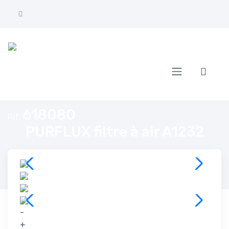
Home
PURFLUX filtre à air A1232
618080
Rif.
PURFLUX filtre à air A1232
-
+