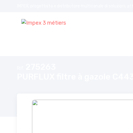
IMPEX, progettista e distributore multicanale di soluzioni, at
Home
PURFLUX filtre à gazole C443Y
275263
Rif.
PURFLUX filtre à gazole C44