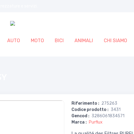
trezzature e servizi.
AUTO
MOTO
BICI
ANIMALI
CHI SIAMO
3Y
Riferimento
:
275263
Codice prodotto
:
3431
Gencod
:
3286061834571
Marca
:
Purflux
La qualité des Filtres PUR