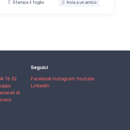
Stampa il foglio
Invia a un amico
Seguici
)4 76 32
Facebook
Instagram
Youtube
Gruppo
LinkedIn
enerali di
rivacy