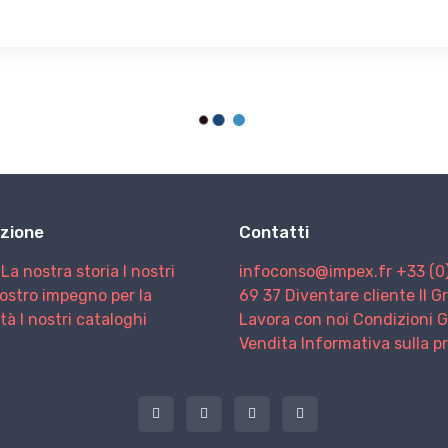
zione
Contatti
La nostra storia
I nostri
infoconso@impex.fr
+33 (0
nostro impegno per la
69 37
Diventare cliente
Il 
ità
I nostri cataloghi
Lavora con noi
Condizioni G
Vendita
Informativa sulla p