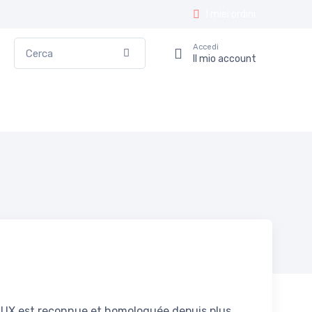
I miei ordini
Cerca
Accedi
Conferma
Il mio account
FLUX est reconnue et homologuée depuis plus