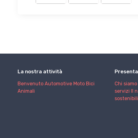
La nostra attività
Presenta
Benvenuto
Automotive
Moto
Bici
Chi siamo
Animali
servizi
Il 
sostenibil