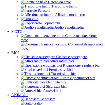
Catene da neve
Trasporto e traino
Parasole
Allestimento interno
Olio
Copricerchi
Audio e multimedia
MOTO
Cura e manutenzione
moto
Consumabili meccanici
moto
BICI
Ciclista e passeggero
Attrezzature bici
Riparazione e pulizia bici
Freni e cavi bici
Trasmissione bici
Ruote e pneumatici bici
Elettricità bici
Sicurezza bici
Attrezzi bici
ANIMALI
Benessere
Gatto