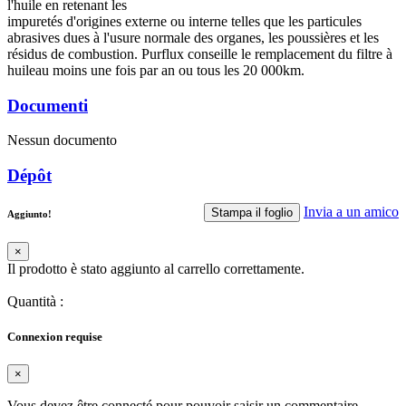
l'huile en retenant les
impuretés d'origines externe ou interne telles que les particules
abrasives dues à l'usure normale des organes, les poussières et les
résidus de combustion. Purflux conseille le remplacement du filtre à
huileau moins une fois par an ou tous les 20 000km.
Documenti
Nessun documento
Dépôt
Invia a un amico
Stampa il foglio
Aggiunto!
×
Il prodotto è stato aggiunto al carrello correttamente.
Quantità
:
Connexion requise
×
Vous devez être connecté pour pouvoir saisir un commentaire