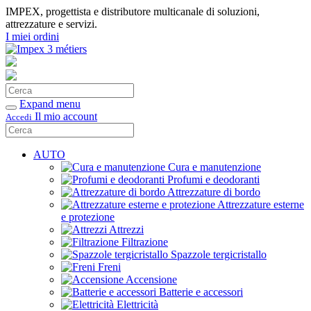
IMPEX, progettista e distributore multicanale di soluzioni,
attrezzature e servizi.
I miei ordini
Cerca
Conferma
Expand menu
Il mio account
Accedi
Cerca
Conferma
AUTO
Cura e manutenzione
Profumi e deodoranti
Attrezzature di bordo
Attrezzature esterne
e protezione
Attrezzi
Filtrazione
Spazzole tergicristallo
Freni
Accensione
Batterie e accessori
Elettricità