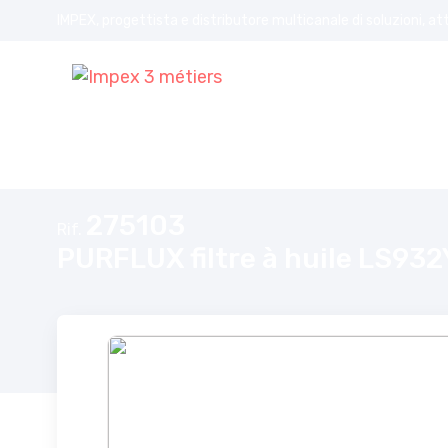
IMPEX, progettista e distributore multicanale di soluzioni, at
Home
PURFLUX filtre à huile LS932Y
275103
Rif.
PURFLUX filtre à huile LS932