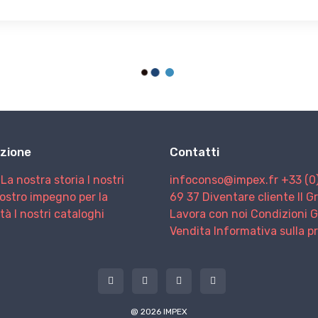
zione
Contatti
La nostra storia
I nostri
infoconso@impex.fr
+33 (0
nostro impegno per la
69 37
Diventare cliente
Il 
ità
I nostri cataloghi
Lavora con noi
Condizioni G
Vendita
Informativa sulla p
@ 2026 IMPEX