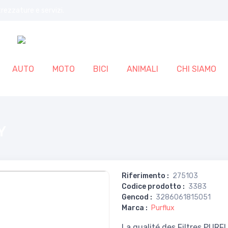
trezzature e servizi.
AUTO
MOTO
BICI
ANIMALI
CHI SIAMO
Y
Riferimento
:
275103
Codice prodotto
:
3383
Gencod
:
3286061815051
Marca
:
Purflux
La qualité des Filtres PUR