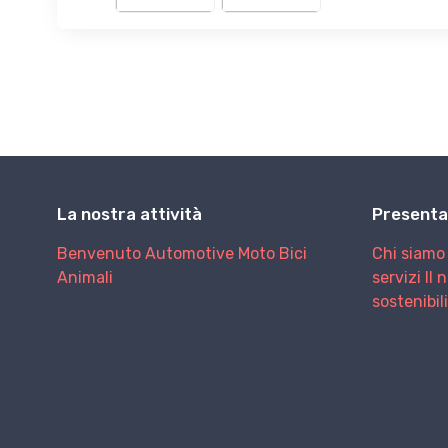
La nostra attività
Presenta
Benvenuto
Automotive
Moto
Bici
Chi siamo
Animali
servizi
Il 
sostenibil