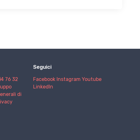
Seguici
)4 76 32
Facebook
Instagram
Youtube
Gruppo
LinkedIn
enerali di
rivacy