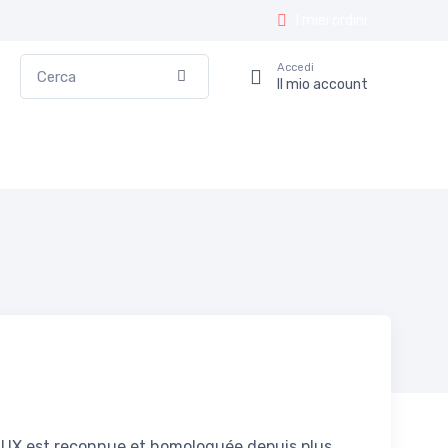
I miei ordini
Cerca
Accedi
Conferma
Il mio account
FLUX est reconnue et homologuée depuis plus