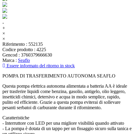
-
+
×
×
Riferimento
:
552135
Codice prodotto
:
4225
Gencod
:
3760379666630
Marca
:
Seaflo
Essere informato del ritorno in stock
POMPA DI TRASFERIMENTO AUTONOMA SEAFLO
Questa pompa elettrica autonoma alimentata a batteria AA è ideale
per trasferire liquidi come benzina, gasolio, antigelo, olio leggero,
insetticidi chimici, detersivo e acqua in modo semplice, rapido,
pulito ed efficiente. Grazie a questa pompa eviterai di sollevare
pesanti serbatoi di carburante durante il rifornimento.
Caratteristiche
- Interruttore con LED per una migliore visibilità quando attivato
- La pompa è dotata di un tappo per un fissaggio sicuro sulla tanica e
un utilizzo sicuro.