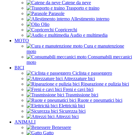
Catene da neve
Trasporto e traino
Parasole
Allestimento interno
Olio
Copricerchi
Audio e multimedia
MOTO
Cura e manutenzione
moto
Consumabili meccanici
moto
BICI
Ciclista e passeggero
Attrezzature bici
Riparazione e pulizia bici
Freni e cavi bici
Trasmissione bici
Ruote e pneumatici bici
Elettricità bici
Sicurezza bici
Attrezzi bici
ANIMALI
Benessere
Gatto