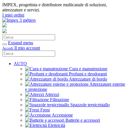
IMPEX, progettista e distributore multicanale di soluzioni,
attrezzature e servizi.
I miei ordini
Cerca
Conferma
Expand menu
Il mio account
Accedi
Cerca
Conferma
AUTO
Cura e manutenzione
Profumi e deodoranti
Attrezzature di bordo
Attrezzature esterne
e protezione
Attrezzi
Filtrazione
Spazzole tergicristallo
Freni
Accensione
Batterie e accessori
Elettricità