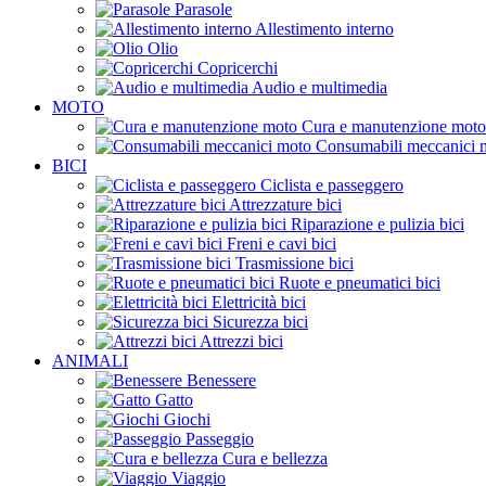
Parasole
Allestimento interno
Olio
Copricerchi
Audio e multimedia
MOTO
Cura e manutenzione moto
Consumabili meccanici 
BICI
Ciclista e passeggero
Attrezzature bici
Riparazione e pulizia bici
Freni e cavi bici
Trasmissione bici
Ruote e pneumatici bici
Elettricità bici
Sicurezza bici
Attrezzi bici
ANIMALI
Benessere
Gatto
Giochi
Passeggio
Cura e bellezza
Viaggio