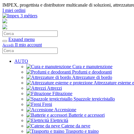
IMPEX, progettista e distributore multicanale di soluzioni, attrezzature
I miei ordini
Cerca
Conferma
Expand menu
Il mio account
Accedi
Cerca
Conferma
AUTO
Cura e manutenzione
Profumi e deodoranti
Attrezzature di bordo
Attrezzature esterne 
Attrezzi
Filtrazione
Spazzole tergicristallo
Freni
Accensione
Batterie e accessori
Elettricità
Catene da neve
Trasporto e traino