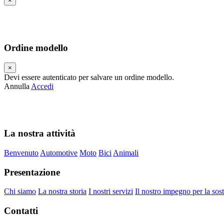
×
Ordine modello
×
Devi essere autenticato per salvare un ordine modello.
Annulla
Accedi
La nostra attività
Benvenuto
Automotive
Moto
Bici
Animali
Presentazione
Chi siamo
La nostra storia
I nostri servizi
Il nostro impegno per la sost
Contatti