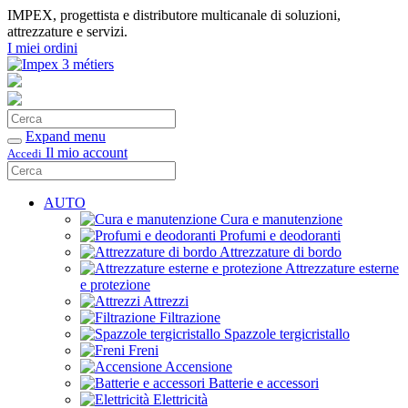
IMPEX, progettista e distributore multicanale di soluzioni,
attrezzature e servizi.
I miei ordini
Cerca
Conferma
Expand menu
Il mio account
Accedi
Cerca
Conferma
AUTO
Cura e manutenzione
Profumi e deodoranti
Attrezzature di bordo
Attrezzature esterne
e protezione
Attrezzi
Filtrazione
Spazzole tergicristallo
Freni
Accensione
Batterie e accessori
Elettricità