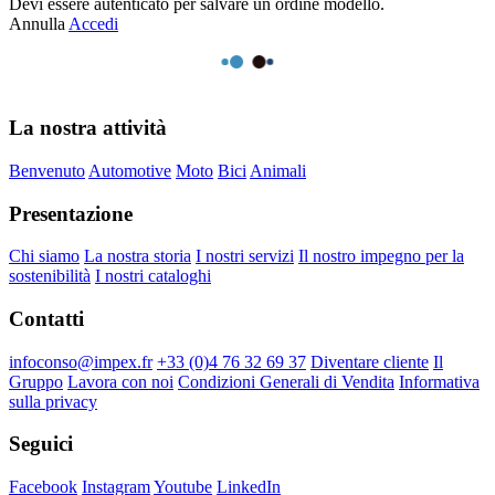
Devi essere autenticato per salvare un ordine modello.
Annulla
Accedi
La nostra attività
Benvenuto
Automotive
Moto
Bici
Animali
Presentazione
Chi siamo
La nostra storia
I nostri servizi
Il nostro impegno per la
sostenibilità
I nostri cataloghi
Contatti
infoconso@impex.fr
+33 (0)4 76 32 69 37
Diventare cliente
Il
Gruppo
Lavora con noi
Condizioni Generali di Vendita
Informativa
sulla privacy
Seguici
Facebook
Instagram
Youtube
LinkedIn