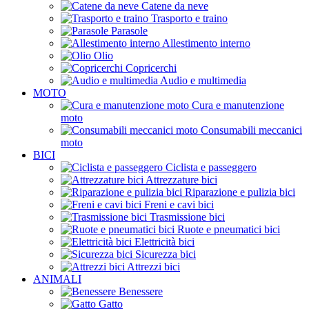
Catene da neve
Trasporto e traino
Parasole
Allestimento interno
Olio
Copricerchi
Audio e multimedia
MOTO
Cura e manutenzione
moto
Consumabili meccanici
moto
BICI
Ciclista e passeggero
Attrezzature bici
Riparazione e pulizia bici
Freni e cavi bici
Trasmissione bici
Ruote e pneumatici bici
Elettricità bici
Sicurezza bici
Attrezzi bici
ANIMALI
Benessere
Gatto