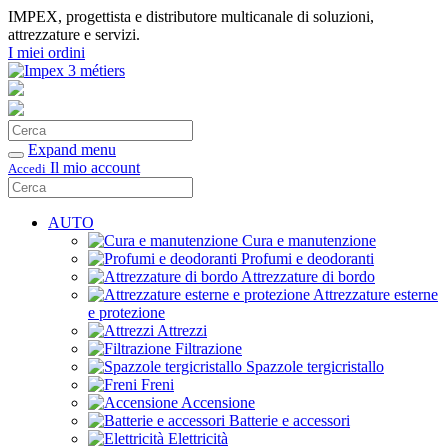
IMPEX, progettista e distributore multicanale di soluzioni,
attrezzature e servizi.
I miei ordini
Cerca
Conferma
Expand menu
Il mio account
Accedi
Cerca
Conferma
AUTO
Cura e manutenzione
Profumi e deodoranti
Attrezzature di bordo
Attrezzature esterne
e protezione
Attrezzi
Filtrazione
Spazzole tergicristallo
Freni
Accensione
Batterie e accessori
Elettricità