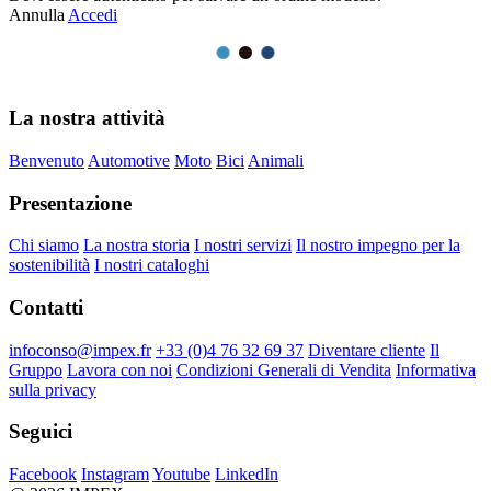
Annulla
Accedi
La nostra attività
Benvenuto
Automotive
Moto
Bici
Animali
Presentazione
Chi siamo
La nostra storia
I nostri servizi
Il nostro impegno per la
sostenibilità
I nostri cataloghi
Contatti
infoconso@impex.fr
+33 (0)4 76 32 69 37
Diventare cliente
Il
Gruppo
Lavora con noi
Condizioni Generali di Vendita
Informativa
sulla privacy
Seguici
Facebook
Instagram
Youtube
LinkedIn