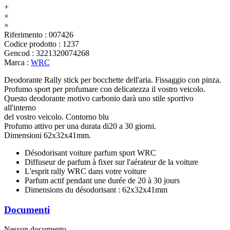
+
×
×
Riferimento
:
007426
Codice prodotto
:
1237
Gencod
:
3221320074268
Marca
:
WRC
Deodorante Rally stick per bocchette dell'aria. Fissaggio con pinza.
Profumo sport per profumare con delicatezza il vostro veicolo.
Questo deodorante motivo carbonio darà uno stile sportivo
all'interno
del vostro veicolo. Contorno blu
Profumo attivo per una durata di20 a 30 giorni.
Dimensioni 62x32x41mm.
Désodorisant voiture parfum sport WRC
Diffuseur de parfum à fixer sur l'aérateur de la voiture
L'esprit rally WRC dans votre voiture
Parfum actif pendant une durée de 20 à 30 jours
Dimensions du désodorisant : 62x32x41mm
Documenti
Nessun documento