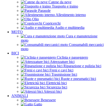
Catene da neve
Trasporto e traino
Parasole
Allestimento interno
Olio
Copricerchi
Audio e multimedia
MOTO
Cura e manutenzione
moto
Consumabili meccanici
moto
BICI
Ciclista e passeggero
Attrezzature bici
Riparazione e pulizia bici
Freni e cavi bici
Trasmissione bici
Ruote e pneumatici bici
Elettricità bici
Sicurezza bici
Attrezzi bici
ANIMALI
Benessere
Gatto