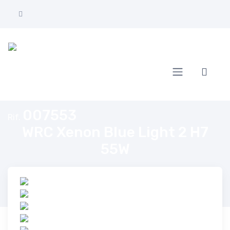
Home
WRC Xenon Blue Light 2 H7 55W
007553
Rif.
WRC Xenon Blue Light 2 H7
55W